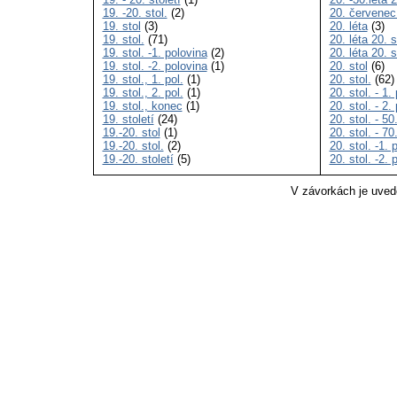
19. -20. stol.
(2)
20. červenec
19. stol
(3)
20. léta
(3)
19. stol.
(71)
20. léta 20. s
19. stol. -1. polovina
(2)
20. léta 20. s
19. stol. -2. polovina
(1)
20. stol
(6)
19. stol., 1. pol.
(1)
20. stol.
(62)
19. stol., 2. pol.
(1)
20. stol. - 1. 
19. stol., konec
(1)
20. stol. - 2. 
19. století
(24)
20. stol. - 50.
19.-20. stol
(1)
20. stol. - 70.
19.-20. stol.
(2)
20. stol. -1. 
19.-20. století
(5)
20. stol. -2. 
V závorkách je uved