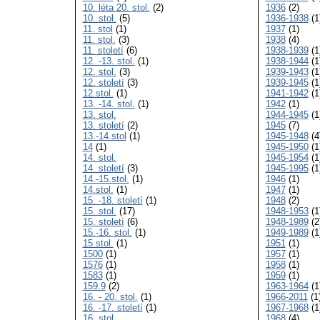
10. léta 20. stol.
(2)
1936
(2)
10. stol.
(5)
1936-1938
(1
11. stol
(1)
1937
(1)
11. stol.
(3)
1938
(4)
11. století
(6)
1938-1939
(1
12. -13. stol.
(1)
1938-1944
(1
12. stol.
(3)
1939-1943
(1
12. století
(3)
1939-1945
(1
12.stol.
(1)
1941-1942
(1
13. -14. stol.
(1)
1942
(1)
13. stol.
1944-1945
(1
13. století
(2)
1945
(7)
13.-14.stol
(1)
1945-1948
(4
14
(1)
1945-1950
(1
14. stol.
1945-1954
(1
14. století
(3)
1945-1995
(1
14.-15.stol.
(1)
1946
(1)
14.stol.
(1)
1947
(1)
15. -18. století
(1)
1948
(2)
15. stol.
(17)
1948-1953
(1
15. století
(6)
1948-1989
(2
15.-16. stol.
(1)
1949-1989
(1
15.stol.
(1)
1951
(1)
1500
(1)
1957
(1)
1576
(1)
1958
(1)
1583
(1)
1959
(1)
159.9
(2)
1963-1964
(1
16. - 20. stol.
(1)
1966-2011
(1
16. -17. století
(1)
1967-1968
(1
16. stol.
1968
(4)