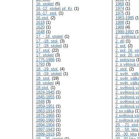
16. století
(5)
1969
(1)
16.-12. století př. Kr.
(1)
1974
(1)
16.-17. stol.
(1)
1975
(1)
16.stol.
(2)
1983-1985
(1
1618
(1)
1988
(1)
1620
(1)
1989
(4)
1648
(1)
1990-1992
(1
17. - 18. století
(1)
2 . světová 
17. -18. stol.
(3)
2. díl
(1)
17. -18. století
(1)
2. pol.
(2)
17. stol.
(22)
2. pol. 16. st
17. století
(3)
2. pol. 20. st
1775-1986
(1)
2. polovina
(1
1793
(3)
2. s větová v
18. -19. stol.
(4)
2. stol.
(2)
18. -19. století
(1)
2. svět. vál
18. stol.
(19)
2. svět. válk
18. století
(4)
2. svět. válk
18.stol.
(1)
2. světová v
1824-1945
(1)
2. světová v
1845-1855
(1)
2. světová v
1848
(3)
2. světová v
1859-1951
(1)
2. světová v
1863-1914
(1)
2.sv.válka
(1
1875-1965
(1)
2.světová vá
1890-1960
(1)
2.světová vá
1894-1904
(1)
20. - 21. stol
1897-1943
(1)
20. - 50. léta
1899-1918
(2)
20. -30. léta
(
19. - 20. století
(1)
20. -30.léta 2