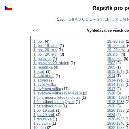
Rejstřík pro p
Části :
1-9
A
B
C
D
E
F
G
H
Ch
I
J
K
L
M
<<
Vyhledávat ve všech d
1. pol.
(4)
19.-20.stol
(1
1. pol. 18. stol.
(1)
19.-20.stol.
(
1. pol. 20. stol
(1)
19.-20.stol.,
1. pol. 20. stol.
(3)
19.stol.
(4)
1. polovina
(1)
19.století
(5)
1. polovina 20. století
(1)
1902
(2)
1. republika
(4)
1905
(1)
1. stol.
(1)
1913-1945
(1
1. stol.př.n.l.
(1)
1914
(1)
1. století
(2)
1914-1918
(1
1. svět. válka
1914-1939
(1
1. světová válka
(17)
1917
(2)
1. světová válka (1914-1918)
(1)
1918
(3)
1.čs.smíšená letecká divize
(1)
1918 - 1938
(
1.čs.stíhací letecký pluk
(1)
1918-1938
(2
1.čs.stíhací pluk
(1)
1920
(3)
1.pol.19.stol.
(1)
1920-1929
(2
1.pol.20.stol.
(4)
1924
(2)
1.republika
(1)
1930-1935
(1
1.sv.válka
(1)
1930-1946
(1
10. léta
(2)
1932-1935
(1